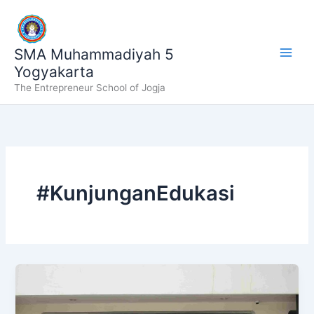
Lewati
ke
konten
SMA Muhammadiyah 5
Yogyakarta
The Entrepreneur School of Jogja
#KunjunganEdukasi