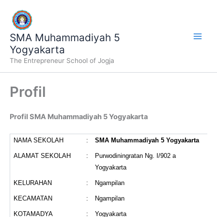
Lewati
ke
konten
SMA Muhammadiyah 5
Yogyakarta
The Entrepreneur School of Jogja
Profil
Profil SMA Muhammadiyah 5 Yogyakarta
NAMA SEKOLAH
:
SMA Muhammadiyah 5 Yogyakarta
ALAMAT SEKOLAH
:
Purwodiningratan Ng. I/902 a
Yogyakarta
KELURAHAN
:
Ngampilan
KECAMATAN
:
Ngampilan
KOTAMADYA
:
Yogyakarta