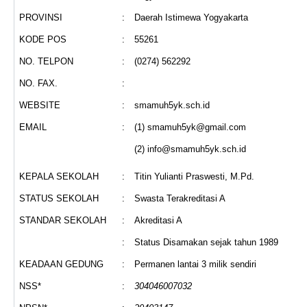
PROVINSI
:
Daerah Istimewa Yogyakarta
KODE POS
:
55261
NO. TELPON
:
(0274) 562292
NO. FAX.
:
WEBSITE
:
smamuh5yk.sch.id
EMAIL
:
(1) smamuh5yk@gmail.com
(2) info@smamuh5yk.sch.id
KEPALA SEKOLAH
:
Titin Yulianti Praswesti, M.Pd.
STATUS SEKOLAH
:
Swasta Terakreditasi A
STANDAR SEKOLAH
:
Akreditasi A
:
Status Disamakan sejak tahun 1989
KEADAAN GEDUNG
:
Permanen lantai 3 milik sendiri
NSS*
:
304046007032