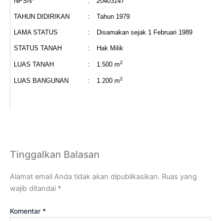
NPSN*
:
20403147
TAHUN DIDIRIKAN
:
Tahun 1979
LAMA STATUS
:
Disamakan sejak 1 Februari 1989
STATUS TANAH
:
Hak Milik
2
LUAS TANAH
:
1.500 m
2
LUAS BANGUNAN
:
1.200 m
3
0
4
Tinggalkan Balasan
0
4
Alamat email Anda tidak akan dipublikasikan.
Ruas yang
6
wajib ditandai
*
0
0
Komentar
*
7