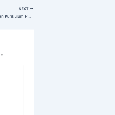
NEXT
Mengenal Pedoman Kurikulum P5 dalam Dunia Pendidikan
i
*