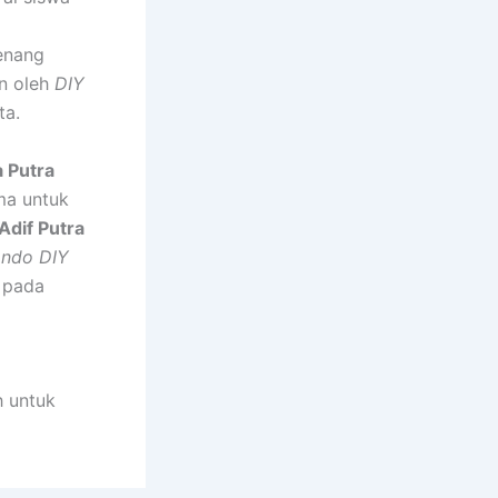
i
enang
n oleh
DIY
ta.
a Putra
ma untuk
Adif Putra
ondo DIY
 pada
h untuk