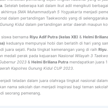
a
. Setelah beberapa kali dalam ikut adil mengikuti berbaga
 akhirnya
SMA Muhammadiyah 5 Yogyakarta
menjadi pem
ional dalam pertandingan Taekwondo yang di selenggaraka
 Gunung Kidul
dalam pertandingan antar daerah maupun ko
a siswa bernama
Riyu Adif Putra (kelas XB)
&
Helmi Brilian
pa)
keduanya mempunyai hobi dan berlatih di hari yang sa
adi juara sejati. Pada tingkat kemenangan yang di raih
Riyu 
n medali perak pada kejuaraan
Nasional Wilayah 3 Taekw
 Gubernur 2023
&
Helmi Briliana Putra
mendapatkan juara 1
aerah Kapolres Gunung Kidul CUP 2023
.
njadi teladan dalam juara olahraga tingkat nasional dalam
n nama sekolah dan menjadi inspirasi bagi teman sekola
adi seorang pemenang.