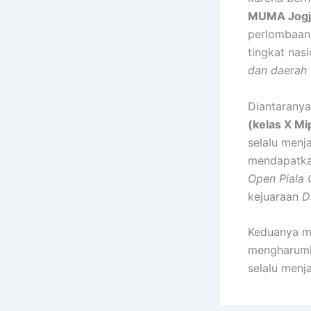
MUMA Jogj
perlombaan
tingkat nas
dan daerah
Diantarany
(kelas X Mi
selalu menj
mendapatka
Open Piala
kejuaraan
D
Keduanya me
mengharumka
selalu menj