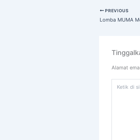
PREVIOUS
Tinggal
Alamat emai
Ketik
di
sini..