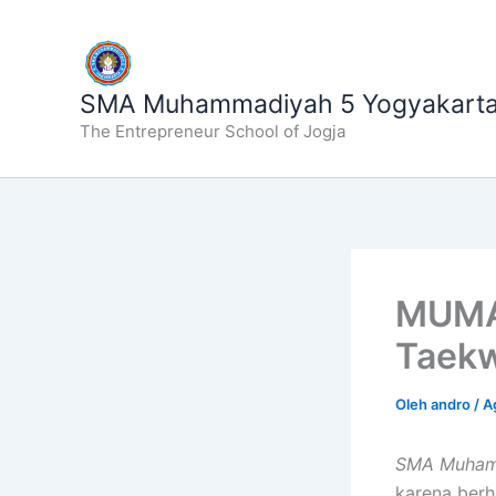
Lewati
ke
konten
SMA Muhammadiyah 5 Yogyakart
The Entrepreneur School of Jogja
MUMA
Taekw
Oleh
andro
/
A
SMA Muham
karena berh