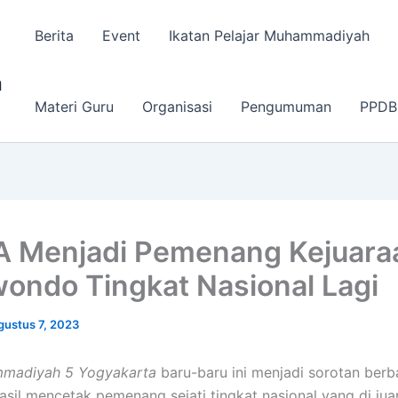
Berita
Event
Ikatan Pelajar Muhammadiyah
a
Materi Guru
Organisasi
Pengumuman
PPDB
 Menjadi Pemenang Kejuara
ondo Tingkat Nasional Lagi
gustus 7, 2023
madiyah 5 Yogyakarta
baru-baru ini menjadi sorotan berb
asil mencetak pemenang sejati tingkat nasional yang di jua