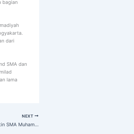
n bagian
mmadiyah
ogyakarta.
an dari
band SMA dan
milad
an lama
NEXT
Kita intip yuk kantin SMA Muhammadiyah 5 Yogyakarta ..