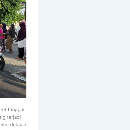
959 tanggal
g terjadi
-kemerdekaan