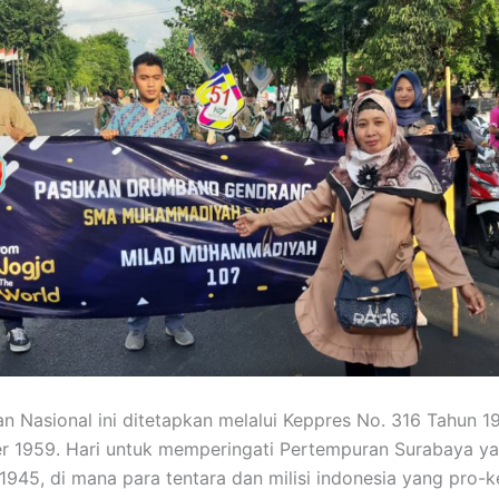
n Nasional ini ditetapkan melalui Keppres No. 316 Tahun 1
 1959. Hari untuk memperingati Pertempuran Surabaya yan
1945, di mana para tentara dan milisi indonesia yang pro