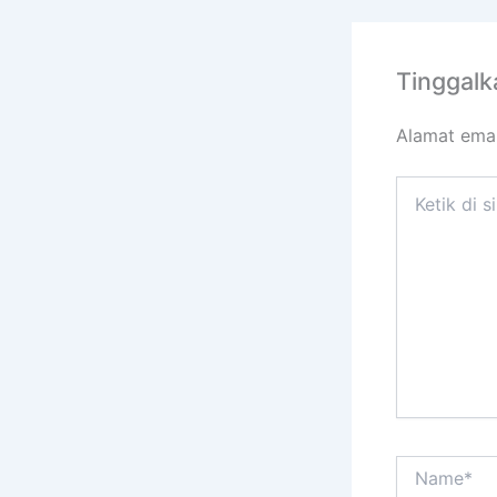
Tinggal
Alamat emai
Ketik
di
sini..
Name*