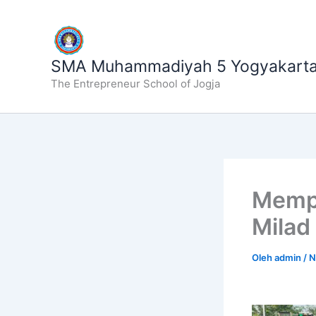
Lewati
ke
konten
SMA Muhammadiyah 5 Yogyakart
The Entrepreneur School of Jogja
Mempe
Mila
Oleh
admin
/
N