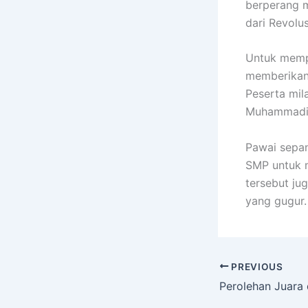
berperang m
dari Revolus
Untuk memp
memberikan 
Peserta mil
Muhammadi
Pawai sepan
SMP untuk m
tersebut j
yang gugur.
PREVIOUS