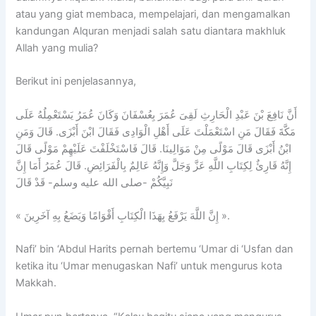
atau yang giat membaca, mempelajari, dan mengamalkan
kandungan Alquran menjadi salah satu diantara makhluk
Allah yang mulia?
Berikut ini penjelasannya,
أَنَّ نَافِعَ بْنَ عَبْدِ الْحَارِثِ لَقِىَ عُمَرَ بِعُسْفَانَ وَكَانَ عُمَرُ يَسْتَعْمِلُهُ عَلَى
مَكَّةَ فَقَالَ مَنِ اسْتَعْمَلْتَ عَلَى أَهْلِ الْوَادِى فَقَالَ ابْنَ أَبْزَى. قَالَ وَمَنِ
ابْنُ أَبْزَى قَالَ مَوْلًى مِنْ مَوَالِينَا. قَالَ فَاسْتَخْلَفْتَ عَلَيْهِمْ مَوْلًى قَالَ
إِنَّهُ قَارِئٌ لِكِتَابِ اللَّهِ عَزَّ وَجَلَّ وَإِنَّهُ عَالِمٌ بِالْفَرَائِضِ. قَالَ عُمَرُ أَمَا إِنَّ
نَبِيَّكُمْ -صلى الله عليه وسلم- قَدْ قَالَ
« إِنَّ اللَّهَ يَرْفَعُ بِهَذَا الْكِتَابِ أَقْوَامًا وَيَضَعُ بِهِ آخَرِينَ ».
Nafi’ bin ‘Abdul Harits pernah bertemu ‘Umar di ‘Usfan dan
ketika itu ‘Umar menugaskan Nafi’ untuk mengurus kota
Makkah.