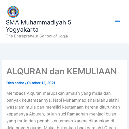
Lewati
ke
konten
SMA Muhammadiyah 5
Yogyakarta
The Entrepreneur School of Jogja
ALQURAN dan KEMULIAAN
Oleh
andro
/
Oktober 12, 2021
Membaca Alquran merupakan amalan yang mulia dan
banyak keutamaannya. Nabi Muhammad shallallahu alaihi
wasallam mulia dan memiliki keutamaan karena diturunkan
kepadanya Alquran, bulan suci Ramadhan menjadi bulan
yang mulia dan penuhi keutamaan karena diturunkan di
dalamnya Alquran. Maka, bukankah bagi para ahli Quran